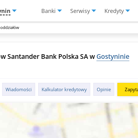
ynin
Banki
Serwisy
Kredyty
Menu
Burger
 oddziałów
ów Santander Bank Polska SA w
Gostyninie
Wiadomości
Kalkulator kredytowy
Opinie
Zapyta